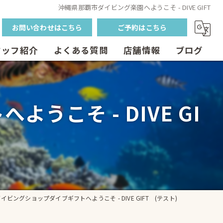
沖縄県那覇市ダイビング楽園へようこそ - DIVE GIFT
お問い合わせはこちら
ご予約はこちら
タッフ紹介
よくある質問
店舗情報
ブログ
当店の特徴
こそ - DIVE GI
ウミガメ
少人数
ライセンス
ファンダイビング
ビングショップダイブギフトへようこそ - DIVE GIFT (テスト)
初心者